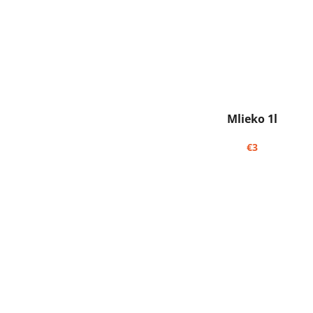
Mlieko 1l
€3