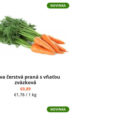
NOVINKA
va čerstvá praná s vňaťou
zväzková
€0,89
Jednotková
€1,78 / 1 kg
cena:
NOVINKA