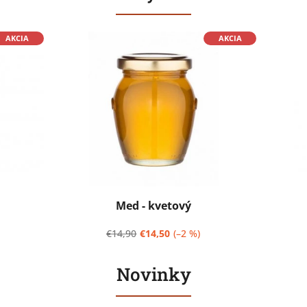
AKCIA
AKCIA
Med - kvetový
€14,90
€14,50
(–2 %)
Novinky