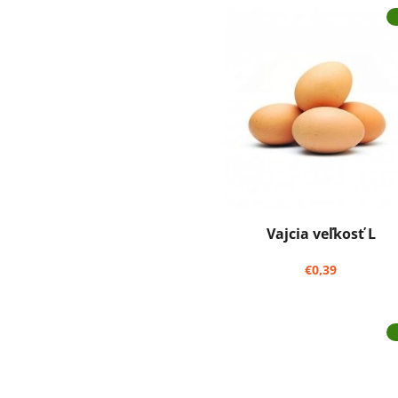
e
Vajcia veľkosť L
€0,39