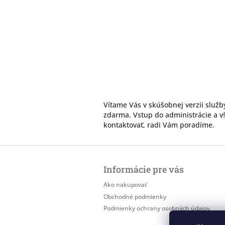
Vítame Vás v skúšobnej verzii služb
zdarma. Vstup do administrácie a vš
kontaktovať, radi Vám poradíme.
Z
á
Informácie pre vás
p
ä
Ako nakupovať
t
Obchodné podmienky
i
Podmienky ochrany osobných údajov
e