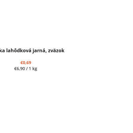
ka lahôdková jarná, zväzok
€0,69
Jednotková
€6,90 / 1 kg
cena: