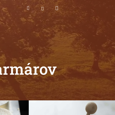
Nákupný
Hľadať
Prihlásenie
košík
farmárov